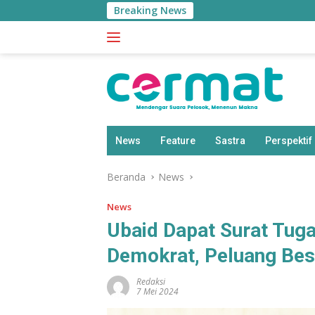
Langsung
Breaking News
S
ke
konten
News
Feature
Sastra
Perspektif
Beranda
News
News
Ubaid Dapat Surat Tuga
Demokrat, Peluang Bes
Redaksi
7 Mei 2024