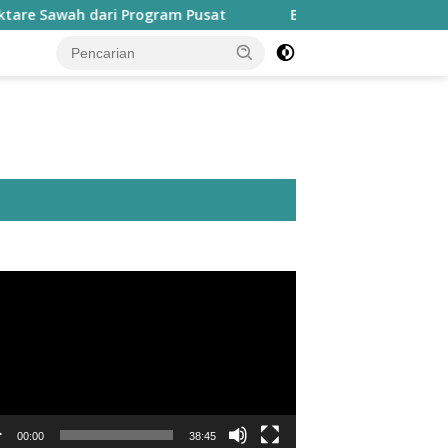
i Program Pusat
Bapperida: Taliabu Butuh Rp2 Triliun 
utar
o
00:00
38:45