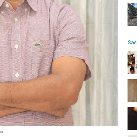
Sas
wa