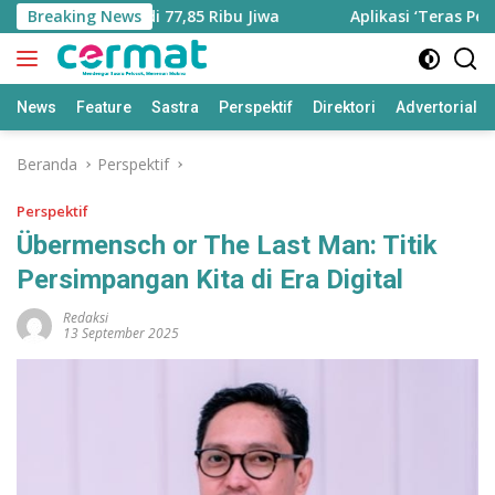
Langsung
Bertambah Jadi 77,85 Ribu Jiwa
Breaking News
Aplikasi ‘Teras Pendidi
ke
konten
News
Feature
Sastra
Perspektif
Direktori
Advertorial
Beranda
Perspektif
Perspektif
Übermensch or The Last Man: Titik
Persimpangan Kita di Era Digital
Redaksi
13 September 2025