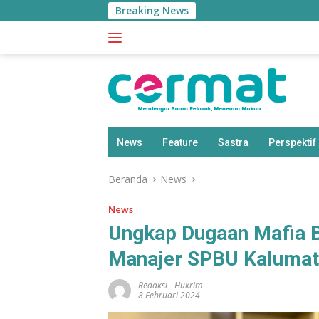
Langsung
Breaking News
ke
konten
News
Feature
Sastra
Perspektif
Beranda
News
News
Ungkap Dugaan Mafia B
Manajer SPBU Kaluma
Redaksi
-
Hukrim
8 Februari 2024