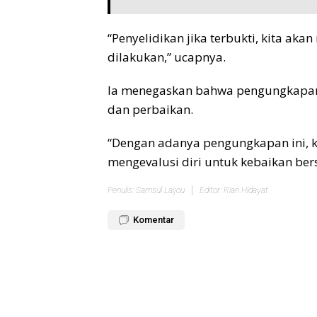
“Penyelidikan jika terbukti, kita ak
dilakukan,” ucapnya.
Ia menegaskan bahwa pengungkapan 
dan perbaikan.
“Dengan adanya pengungkapan ini, k
mengevalusi diri untuk kebaikan be
Penulis: Samsul Laijou
Editor: Rian Hidayat
Komentar