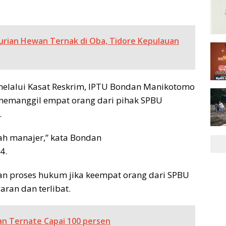
urian Hewan Ternak di Oba, Tidore Kepulauan
melalui Kasat Reskrim, IPTU Bondan Manikotomo
h memanggil empat orang dari pihak SPBU
.
ah manajer,” kata Bondan
4.
n proses hukum jika keempat orang dari SPBU
aran dan terlibat.
tan Ternate Capai 100 persen