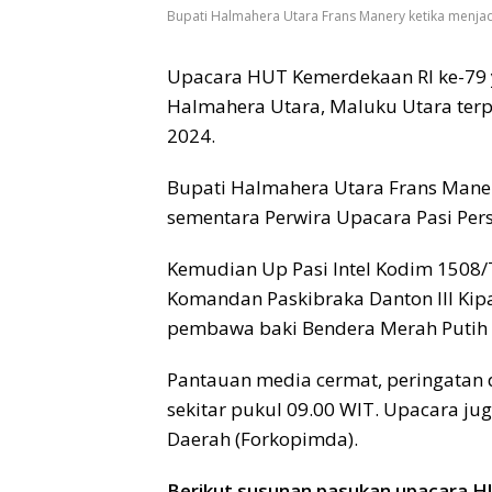
Bupati Halmahera Utara Frans Manery ketika menjad
Upacara HUT Kemerdekaan RI ke-79
Halmahera Utara, Maluku Utara terp
2024.
Bupati Halmahera Utara Frans Manery
sementara Perwira Upacara Pasi Pers
Kemudian Up Pasi Intel Kodim 1508/
Komandan Paskibraka Danton III Kip
pembawa baki Bendera Merah Putih Z
Pantauan media cermat, peringatan 
sekitar pukul 09.00 WIT. Upacara ju
Daerah (Forkopimda).
Berikut susunan pasukan upacara H