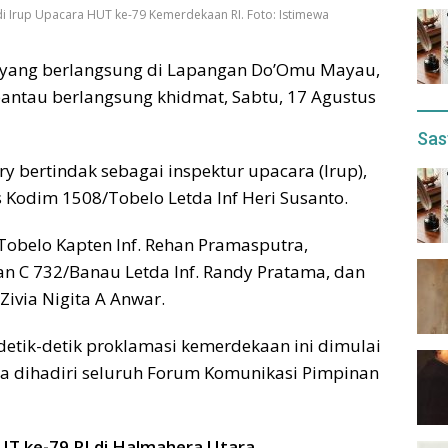
i Irup Upacara HUT ke-79 Kemerdekaan RI. Foto: Istimewa
 yang berlangsung di Lapangan Do’Omu Mayau,
antau berlangsung khidmat, Sabtu, 17 Agustus
Sas
 bertindak sebagai inspektur upacara (Irup),
 Kodim 1508/Tobelo Letda Inf Heri Susanto.
Tobelo Kapten Inf. Rehan Pramasputra,
an C 732/Banau Letda Inf. Randy Pratama, dan
ivia Nigita A Anwar.
detik-detik proklamasi kemerdekaan ini dimulai
ga dihadiri seluruh Forum Komunikasi Pimpinan
UT ke-79 RI di Halmahera Utara.