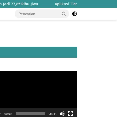
 Ribu Jiwa
Aplikasi ‘Teras Pendidikan’ Disiapkan untuk
utar
o
00:00
38:45