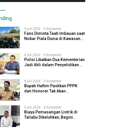
nding
9 Juli 2026
0 Komentar
Fans Diminta Taati Imbauan saat
Nobar Piala Dunia di Kawasan
Benteng Oranje
8 Juli 2026
0 Komentar
Polisi Libatkan Dua Kementerian
Jadi Ahli dalam Penyelidikan
Kapal Pengangkut Ore Nikel
Tenggelam di Halteng
8 Juli 2026
0 Komentar
Bupati Haltim Pastikan PPPK
dan Honorer Tak Akan
Dirumahkan, Pemda Siapkan
Skema Alternatif
9 Juli 2026
0 Komentar
Biaya Pemasangan Listrik di
Taliabu Dikeluhkan, Begini
Respons PLN