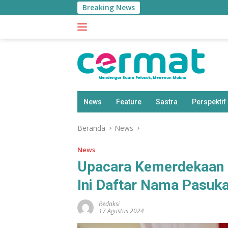
Langsung
Breaking News
ke
konten
News
Feature
Sastra
Perspektif
Beranda
News
News
Upacara Kemerdekaan d
Ini Daftar Nama Pasuk
Redaksi
17 Agustus 2024