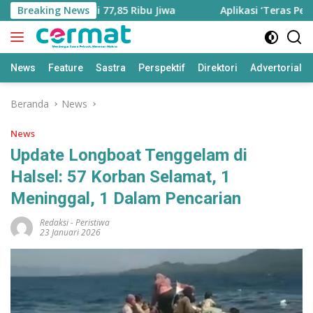
Langsung
ertambah Jadi 77,85 Ribu Jiwa
Breaking News
Aplikasi ‘Teras Pendidik
ke
konten
News
Feature
Sastra
Perspektif
Direktori
Advertorial
Beranda
News
News
Update Longboat Tenggelam di
Halsel: 57 Korban Selamat, 1
Meninggal, 1 Dalam Pencarian
Redaksi
-
Peristiwa
23 Januari 2026