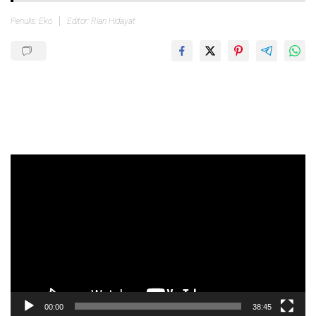
Penulis: Eko
Editor: Rian Hidayat
Pemutar
Video
00:00
38:45