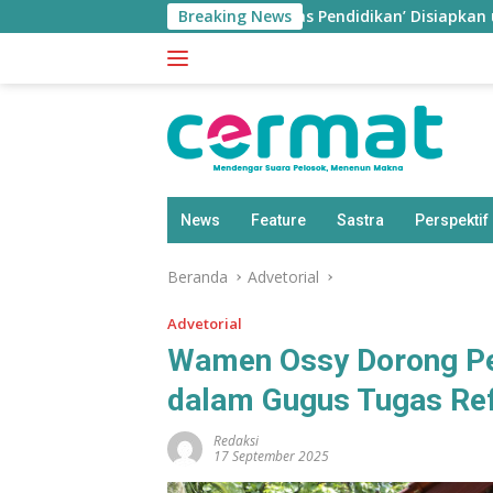
Langsung
u Jiwa
Aplikasi ‘Teras Pendidikan’ Disiapkan untuk Pant
Breaking News
ke
konten
News
Feature
Sastra
Perspektif
Beranda
Advetorial
Advetorial
Wamen Ossy Dorong Pe
dalam Gugus Tugas Re
Redaksi
17 September 2025