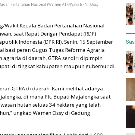
a Badan Pertanahan Nasional (Wamen ATR/Waka BPN), Ossy
ng/Wakil Kepala Badan Pertanahan Nasional
an, saat Rapat Dengar Pendapat (RDP)
ublik Indonesia (DPR RI), Senin, 15 September
Sas
lisasi peran Gugus Tugas Reforma Agraria
 agraria di daerah. GTRA sendiri dipimpin
upati di tingkat kabupaten maupun gubernur di
eran GTRA di daerah. Kami melihat adanya
ajalengka, di mana Plt. Bupati Majalengka saat
wasan hutan seluas 34 hektare yang telah
ahun,” ungkap Wamen Ossy di Gedung