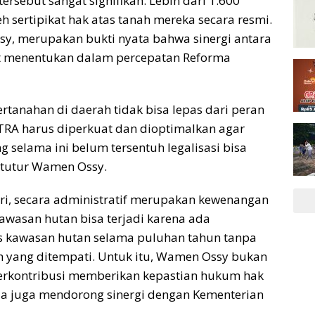
ersebut sangat signifikan. Lebih dari 1.600
 sertipikat hak atas tanah mereka secara resmi.
sy, merupakan bukti nyata bahwa sinergi antara
t menentukan dalam percepatan Reforma
tanahan di daerah tidak bisa lepas dari peran
 GTRA harus diperkuat dan dioptimalkan agar
selama ini belum tersentuh legalisasi bisa
tutur Wamen Ossy.
iri, secara administratif merupakan kewenangan
awasan hutan bisa terjadi karena ada
tas kawasan hutan selama puluhan tahun tanpa
h yang ditempati. Untuk itu, Wamen Ossy bukan
erkontribusi memberikan kepastian hukum hak
ia juga mendorong sinergi dengan Kementerian