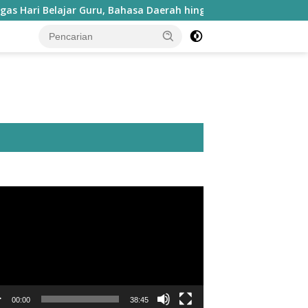
elajar Guru, Bahasa Daerah hingga Kesenian Masuk Kurikulum
utar
o
00:00
38:45