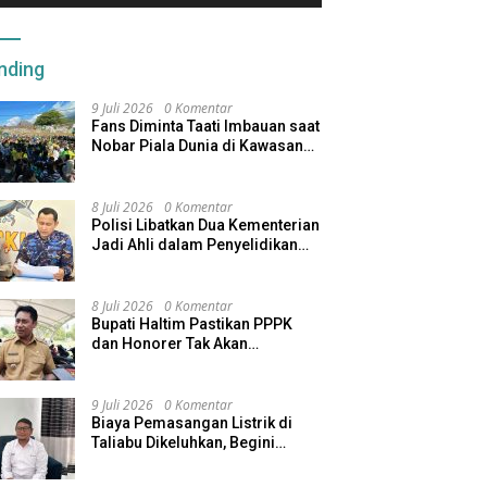
nding
9 Juli 2026
0 Komentar
Fans Diminta Taati Imbauan saat
Nobar Piala Dunia di Kawasan
Benteng Oranje
8 Juli 2026
0 Komentar
Polisi Libatkan Dua Kementerian
Jadi Ahli dalam Penyelidikan
Kapal Pengangkut Ore Nikel
Tenggelam di Halteng
8 Juli 2026
0 Komentar
Bupati Haltim Pastikan PPPK
dan Honorer Tak Akan
Dirumahkan, Pemda Siapkan
Skema Alternatif
9 Juli 2026
0 Komentar
Biaya Pemasangan Listrik di
Taliabu Dikeluhkan, Begini
Respons PLN