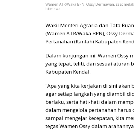
Wamen ATR/Waka BPN, Ossy Dermawan, saat melakuk
Istimewa
Wakil Menteri Agraria dan Tata Rua
(Wamen ATR/Waka BPN), Ossy Derma
Pertanahan (Kantah) Kabupaten Kenda
Dalam kunjungan ini, Wamen Ossy m
yang tepat, teliti, dan sesuai aturan
Kabupaten Kendal.
“Apa yang kita kerjakan di sini aka
agar setiap langkah yang diambil di
berlaku, serta hati-hati dalam memp
dalam mengelola pertanahan harus cep
sampai mengejar kecepatan, kita men
tegas Wamen Ossy dalam arahannya