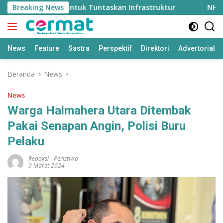
Langsung
tuh Rp2 Triliun untuk Tuntaskan Infrastruktur
Breaking News
NHM Gan
ke
konten
News
Feature
Sastra
Perspektif
Direktori
Advertorial
Beranda
News
News
Warga Halmahera Utara Ditembak
Pakai Senapan Angin, Polisi Buru
Pelaku
Redaksi
-
Peristiwa
9 Maret 2024