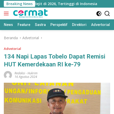
Langsung
ku Utara Melejit di 2026, Tertinggi di Indonesia
Breaking News
Ning
ke
konten
News
Feature
Sastra
Perspektif
Direktori
Advertorial
Beranda
Advetorial
Advetorial
134 Napi Lapas Tobelo Dapat Remisi
HUT Kemerdekaan RI ke-79
Redaksi
-
Hukrim
16 Agustus 2024