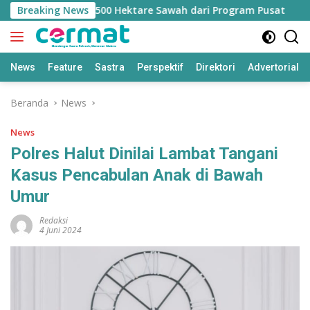
Langsung
ngan Jatah 7.500 Hektare Sawah dari Program Pusat
Breaking News
B
ke
konten
News
Feature
Sastra
Perspektif
Direktori
Advertorial
Beranda
News
News
Polres Halut Dinilai Lambat Tangani
Kasus Pencabulan Anak di Bawah
Umur
Redaksi
4 Juni 2024