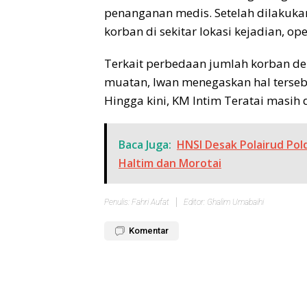
penanganan medis. Setelah dilakukan
korban di sekitar lokasi kejadian, o
Terkait perbedaan jumlah korban de
muatan, Iwan menegaskan hal terse
Hingga kini, KM Intim Teratai masih 
Baca Juga:
HNSI Desak Polairud Pol
Haltim dan Morotai
Penulis: Fahri Aufat
Editor: Ghalim Umabaihi
Komentar