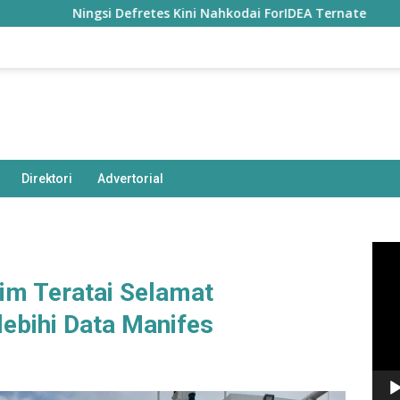
Ningsi Defretes Kini Nahkodai ForIDEA Ternate
Nyaris
Direktori
Advertorial
Pem
Vide
m Teratai Selamat
ebihi Data Manifes