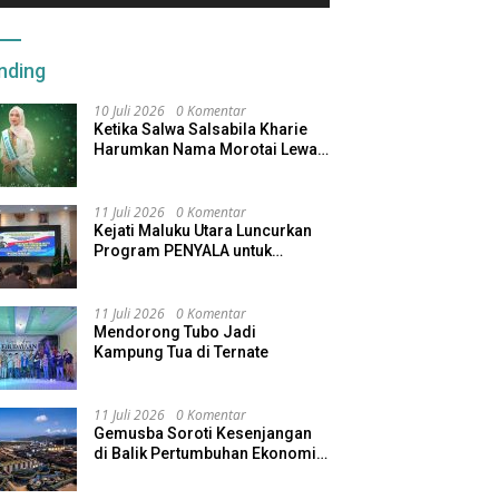
nding
10 Juli 2026
0 Komentar
Ketika Salwa Salsabila Kharie
Harumkan Nama Morotai Lewat
Duta Ekobudaya Indonesia
11 Juli 2026
0 Komentar
Kejati Maluku Utara Luncurkan
Program PENYALA untuk
Tingkatkan Kinerja Jaksa
11 Juli 2026
0 Komentar
Mendorong Tubo Jadi
Kampung Tua di Ternate
11 Juli 2026
0 Komentar
Gemusba Soroti Kesenjangan
di Balik Pertumbuhan Ekonomi
Maluku Utara