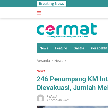
Langsung
Breaking News
ke
konten
News
Feature
Sastra
Perspektif
Beranda
News
News
246 Penumpang KM Inti
Dievakuasi, Jumlah Mel
Redaksi
17 Februari 2026