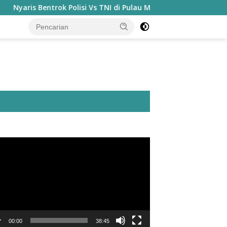
 Bentrok Polisi Vs TNI di Pulau Morotai Jelang HUT Kemerdekaa
utar
o
00:00
38:45