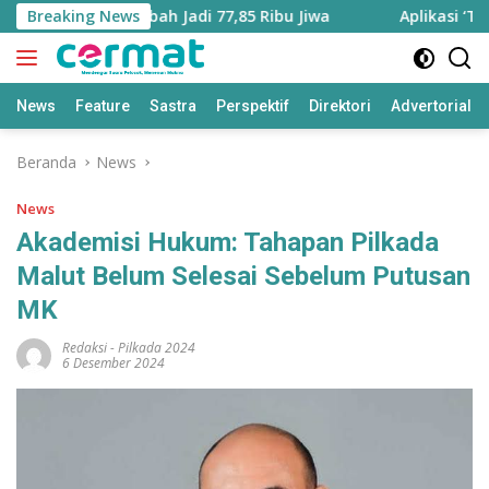
Langsung
Utara Bertambah Jadi 77,85 Ribu Jiwa
Breaking News
Aplikasi ‘Teras P
ke
konten
News
Feature
Sastra
Perspektif
Direktori
Advertorial
Beranda
News
News
Akademisi Hukum: Tahapan Pilkada
Malut Belum Selesai Sebelum Putusan
MK
Redaksi
-
Pilkada 2024
6 Desember 2024