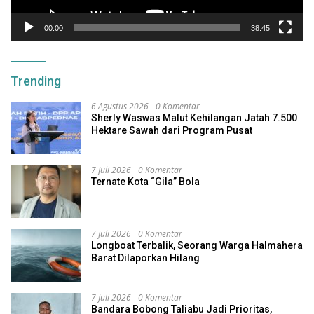
00:00
38:45
Trending
6 Agustus 2026
0 Komentar
Sherly Waswas Malut Kehilangan Jatah 7.500
Hektare Sawah dari Program Pusat
7 Juli 2026
0 Komentar
Ternate Kota “Gila” Bola
7 Juli 2026
0 Komentar
Longboat Terbalik, Seorang Warga Halmahera
Barat Dilaporkan Hilang
7 Juli 2026
0 Komentar
Bandara Bobong Taliabu Jadi Prioritas,