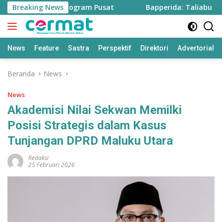
Langsung
awah dari Program Pusat
Breaking News
Bapperida: Taliabu Butuh Rp2
ke
konten
News
Feature
Sastra
Perspektif
Direktori
Advertorial
Beranda
News
News
Akademisi Nilai Sekwan Memilki
Posisi Strategis dalam Kasus
Tunjangan DPRD Maluku Utara
Redaksi
25 Februari 2026