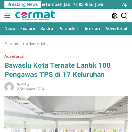
Langsung
i Maluku Utara Bertambah Jadi 77,85 Ribu Jiwa
Breaking News
Aplikasi
ke
konten
News
Feature
Sastra
Perspektif
Direktori
Advertorial
Beranda
Advetorial
Advetorial
Bawaslu Kota Ternate Lantik 100
Pengawas TPS di 17 Keluruhan
Redaksi
2 Desember 2024