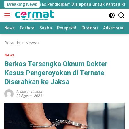
Langsung
Aplikasi ‘Teras Pendidikan’ Disiapkan untuk Pantau Kinerja G
Breaking News
ke
konten
News
Feature
Sastra
Perspektif
Direktori
Advertorial
Beranda
News
News
Berkas Tersangka Oknum Dokter
Kasus Pengeroyokan di Ternate
Diserahkan ke Jaksa
Redaksi
-
Hukum
29 Agustus 2023