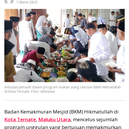
7 Maret 2025
Antusias jemaah dalam program makan siang cetusan BKM Hikmatullah
di Kota Ternate. Foto: Istimewa
Badan Kemakmuran Mesjid (BKM) Hikmatullah di
Kota Ternate
,
Maluku Utara
, mencetus sejumlah
program unggulan yang bertujuan memakmurkan