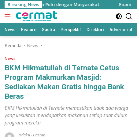
Langsung
tas, Dekatkan Polri dengan Masyarakat
Breaking News
Enam Jabatan E
ke
konten
News
Feature
Sastra
Perspektif
Direktori
Advertorial
Beranda
News
News
BKM Hikmatullah di Ternate Cetus
Program Makmurkan Masjid:
Sediakan Makan Gratis hingga Bank
Beras
BKM Hikmatullah di Ternate memastikan tidak ada warga
yang kesulitan mendapatkan makanan setiap saat dalam
program mereka.
Redaksi
-
Daerah