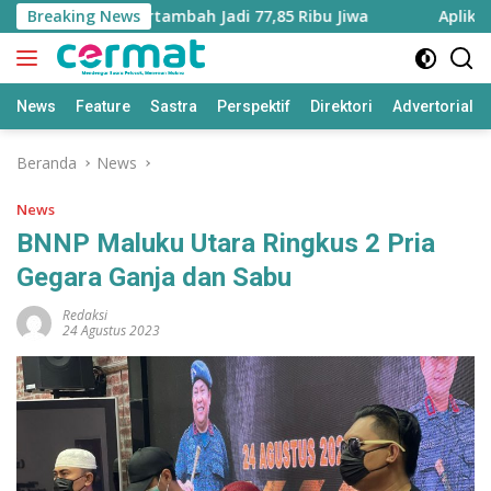
Langsung
luku Utara Bertambah Jadi 77,85 Ribu Jiwa
Breaking News
Aplikasi ‘Te
ke
konten
News
Feature
Sastra
Perspektif
Direktori
Advertorial
Beranda
News
News
BNNP Maluku Utara Ringkus 2 Pria
Gegara Ganja dan Sabu
Redaksi
24 Agustus 2023