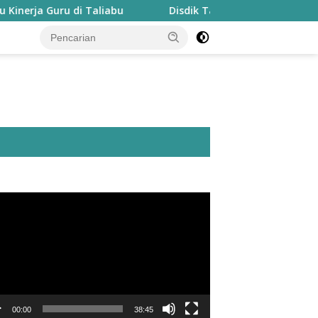
u di Taliabu
Disdik Taliabu Gagas Hari Belajar Guru, 
utar
o
00:00
38:45