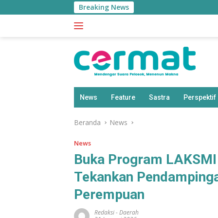
Langsung
Breaking News
ke
konten
News
Feature
Sastra
Perspektif
Beranda
News
News
Buka Program LAKSMI 
Tekankan Pendamping
Perempuan
Redaksi
-
Daerah