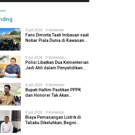
nding
9 Juli 2026
0 Komentar
Fans Diminta Taati Imbauan saat
Nobar Piala Dunia di Kawasan
Benteng Oranje
8 Juli 2026
0 Komentar
Polisi Libatkan Dua Kementerian
Jadi Ahli dalam Penyelidikan
Kapal Pengangkut Ore Nikel
Tenggelam di Halteng
8 Juli 2026
0 Komentar
Bupati Haltim Pastikan PPPK
dan Honorer Tak Akan
Dirumahkan, Pemda Siapkan
Skema Alternatif
9 Juli 2026
0 Komentar
Biaya Pemasangan Listrik di
Taliabu Dikeluhkan, Begini
Respons PLN