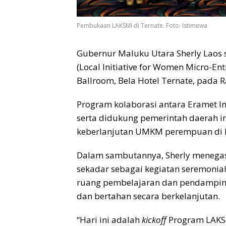
Pembukaan LAKSMI di Ternate. Foto: Istimewa
Gubernur Maluku Utara Sherly Laos
(Local Initiative for Women Micro-En
Ballroom, Bela Hotel Ternate, pada R
Program kolaborasi antara Eramet I
serta didukung pemerintah daerah i
keberlanjutan UMKM perempuan di 
Dalam sambutannya, Sherly menega
sekadar sebagai kegiatan seremonia
ruang pembelajaran dan pendampin
dan bertahan secara berkelanjutan.
“Hari ini adalah
kickoff
Program LAKSM