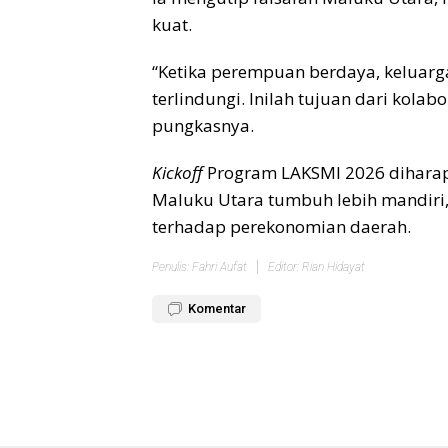
kuat.
“Ketika perempuan berdaya, keluarga
terlindungi. Inilah tujuan dari kola
pungkasnya.
Kickoff
Program LAKSMI 2026 dihar
Maluku Utara tumbuh lebih mandiri, 
terhadap perekonomian daerah.
Penulis: Fahri Aufat
Editor: Rian Hidayat
Komentar