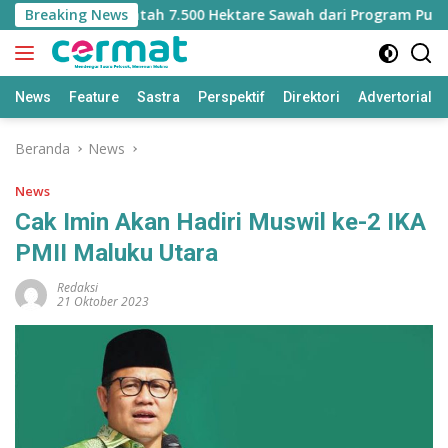
Langsung
t Kehilangan Jatah 7.500 Hektare Sawah dari Program Pusat
Breaking News
ke
konten
News
Feature
Sastra
Perspektif
Direktori
Advertorial
Beranda
News
News
Cak Imin Akan Hadiri Muswil ke-2 IKA
PMII Maluku Utara
Redaksi
21 Oktober 2023