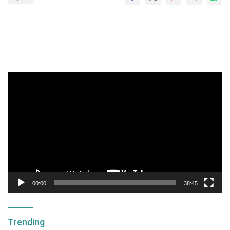
Pemutar
Video
00:00
38:45
Trending