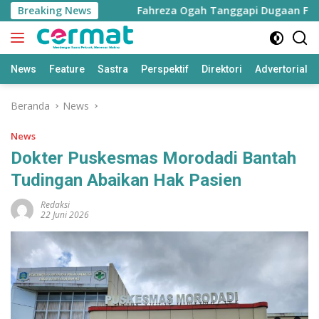
Langsung
u Bertambah
Breaking News
Fahreza Ogah Tanggapi Dugaan Fraud Rp1,
ke
konten
News
Feature
Sastra
Perspektif
Direktori
Advertorial
Beranda
News
News
Dokter Puskesmas Morodadi Bantah
Tudingan Abaikan Hak Pasien
Redaksi
22 Juni 2026