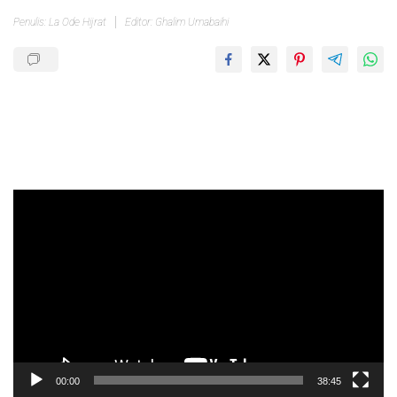
Penulis: La Ode Hijrat
Editor: Ghalim Umabaihi
Pemutar
Video
00:00
38:45