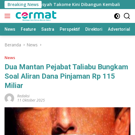
Langsung
Masjid Nurul Fasyah Takome Kini Dibangun Kembali
Breaking News
She
ke
konten
News
Feature
Sastra
Perspektif
Direktori
Advertorial
Beranda
News
News
Dua Mantan Pejabat Taliabu Bungkam
Soal Aliran Dana Pinjaman Rp 115
Miliar
Redaksi
11 Oktober 2025