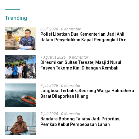
Trending
8 Juli 2026
0 Komentar
Polisi Libatkan Dua Kementerian Jadi Ahli
dalam Penyelidikan Kapal Pengangkut Ore
Nikel Tenggelam di Halteng
7 Agustus 2026
0 Komentar
Diresmikan Sultan Ternate, Masjid Nurul
Fasyah Takome Kini Dibangun Kembali
7 Juli 2026
0 Komentar
Longboat Terbalik, Seorang Warga Halmahera
Barat Dilaporkan Hilang
7 Juli 2026
0 Komentar
Bandara Bobong Taliabu Jadi Prioritas,
Pemkab Kebut Pembebasan Lahan