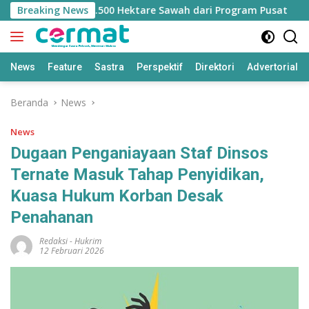
Langsung
ngan Jatah 7.500 Hektare Sawah dari Program Pusat
Breaking News
Ba
ke
konten
News
Feature
Sastra
Perspektif
Direktori
Advertorial
Beranda
News
News
Dugaan Penganiayaan Staf Dinsos
Ternate Masuk Tahap Penyidikan,
Kuasa Hukum Korban Desak
Penahanan
Redaksi
-
Hukrim
12 Februari 2026