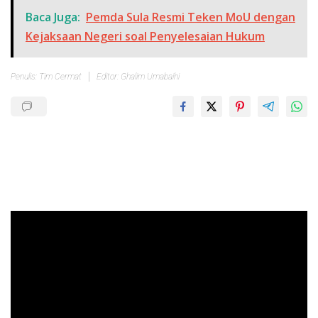
Baca Juga:
Pemda Sula Resmi Teken MoU dengan
Kejaksaan Negeri soal Penyelesaian Hukum
Penulis: Tim Cermat
Editor: Ghalim Umabaihi
Pemutar
Video