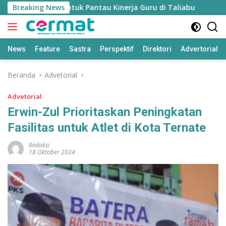
Langsung
n’ Disiapkan untuk Pantau Kinerja Guru di Taliabu
Breaking News
Disdi
ke
konten
News
Feature
Sastra
Perspektif
Direktori
Advertorial
Beranda
Advetorial
Advetorial
Erwin-Zul Prioritaskan Peningkatan
Fasilitas untuk Atlet di Kota Ternate
Redaksi
18 Oktober 2024