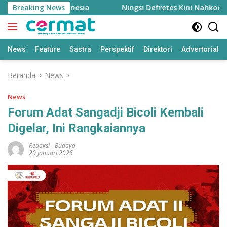
Langsung
nggi di Indonesia
Breaking News
Ningsi Defretes Kini Nahkodai Forum
ke
konten
News
Feature
Sastra
Perspektif
Direktori
Advertorial
Beranda
News
News
Forum Adat Sangadji Bicoli Kembali
Digelar, Ini Rangkaiannya
Redaksi
-
Budaya
20 Januari 2026