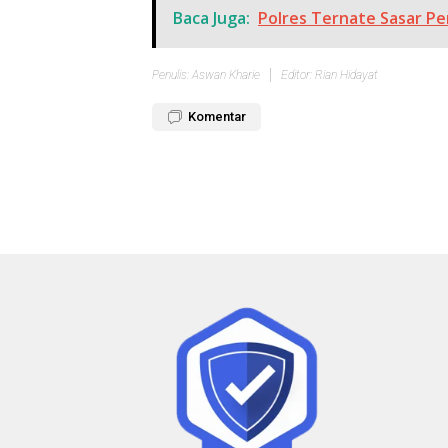
Baca Juga:
Polres Ternate Sasar Pe
Penulis: Aswan Kharie
Editor: Rian Hidayat
Komentar