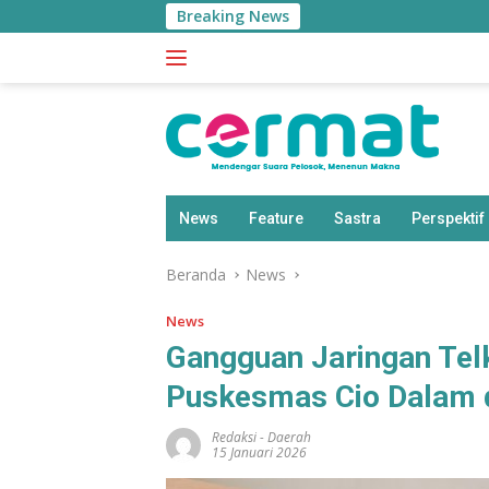
Langsung
Breaking News
ke
konten
News
Feature
Sastra
Perspektif
Beranda
News
News
Gangguan Jaringan Te
Puskesmas Cio Dalam d
Redaksi
-
Daerah
15 Januari 2026