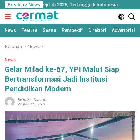
Langsung
u Utara Melejit di 2026, Tertinggi di Indonesia
Breaking News
Nings
ke
konten
News
Feature
Sastra
Perspektif
Direktori
Advertorial
Beranda
News
News
Gelar Milad ke-67, YPI Malut Siap
Bertransformasi Jadi Institusi
Pendidikan Modern
Redaksi
-
Daerah
28 Januari 2026