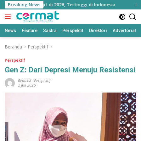
Langsung
a Melejit di 2026, Tertinggi di Indonesia
Breaking News
Ningsi Defr
ke
konten
News
Feature
Sastra
Perspektif
Direktori
Advertorial
Beranda
Perspektif
Perspektif
Gen Z: Dari Depresi Menuju Resistensi
Redaksi
-
Perspektif
2 Juli 2026