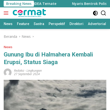
Langsung
ini Nahkodai ForIDEA Ternate
Breaking News
Nyaris Bentrok Polisi Vs 
ke
konten
News
Feature
Sastra
Perspektif
Direktori
Advertorial
Beranda
News
News
Gunung Ibu di Halmahera Kembali
Erupsi, Status Siaga
Redaksi
-
Lingkungan
27 September 2024