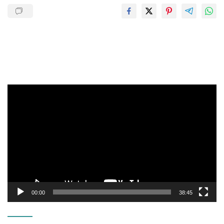
Pemutar
Video
00:00
38:45