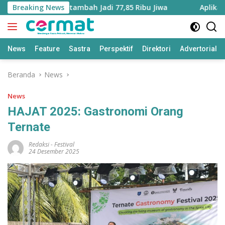
Langsung
uku Utara Bertambah Jadi 77,85 Ribu Jiwa
Breaking News
Aplikasi ‘Ter
ke
konten
News
Feature
Sastra
Perspektif
Direktori
Advertorial
Beranda
News
News
HAJAT 2025: Gastronomi Orang
Ternate
Redaksi
-
Festival
24 Desember 2025