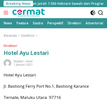
Langsung
s Malut Kehilangan Jatah 7.500 Hektare Sawah dari Program Pu
Breaking News
ke
konten
News
Feature
Sastra
Perspektif
Direktori
Advertorial
Beranda
Direktori
Direktori
Hotel Ayu Lestari
Redaksi
-
Hotel
1 Januari 2021
Hotel Ayu Lestari
Jl. Bastiong Ferry Port No.1, Bastiong Karance
Ternate, Maluku Utara 97716