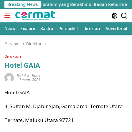
Langsung
ra Kasus Nurjaya Ibrahim yang Berakhir di Badan Kehormatan
Breaking News
ke
konten
News
Feature
Sastra
Perspektif
Direktori
Advertorial
Beranda
Direktori
Direktori
Hotel GAIA
Redaksi
-
Hotel
1 Januari 2021
Hotel GAIA
Jl. Sultan M. Djabir Sjah, Gamalama, Ternate Utara
Ternate, Maluku Utara 97721