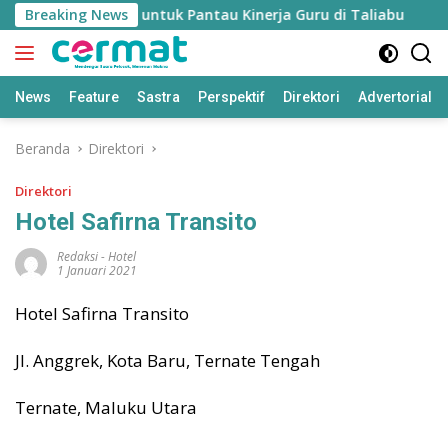
Langsung
didikan’ Disiapkan untuk Pantau Kinerja Guru di Taliabu
Breaking News
ke
konten
News
Feature
Sastra
Perspektif
Direktori
Advertorial
Beranda
Direktori
Direktori
Hotel Safirna Transito
Redaksi
-
Hotel
1 Januari 2021
Hotel Safirna Transito
Jl. Anggrek, Kota Baru, Ternate Tengah
Ternate, Maluku Utara