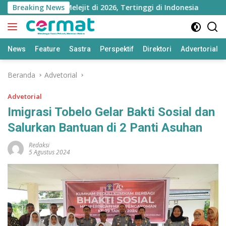
Langsung
luku Utara Melejit di 2026, Tertinggi di Indonesia
Breaking News
Ni
ke
konten
News
Feature
Sastra
Perspektif
Direktori
Advertorial
Beranda
Advetorial
Advetorial
Imigrasi Tobelo Gelar Bakti Sosial dan
Salurkan Bantuan di 2 Panti Asuhan
Redaksi
5 Agustus 2024