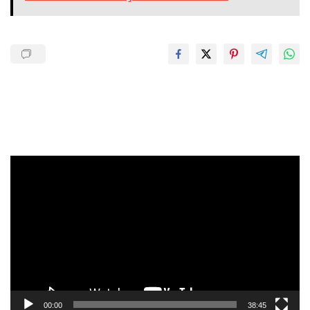
Pemutar
Video
00:00
38:45