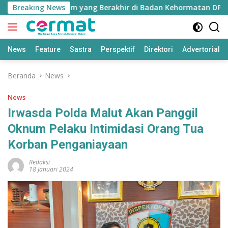
Langsung
Nurjaya Ibrahim yang Berakhir di Badan Kehormatan DPRD
Breaking News
ke
konten
News
Feature
Sastra
Perspektif
Direktori
Advertorial
Beranda
News
News
Irwasda Polda Malut Akan Panggil
Oknum Pelaku Intimidasi Orang Tua
Korban Penganiayaan
Redaksi
18 Januari 2024