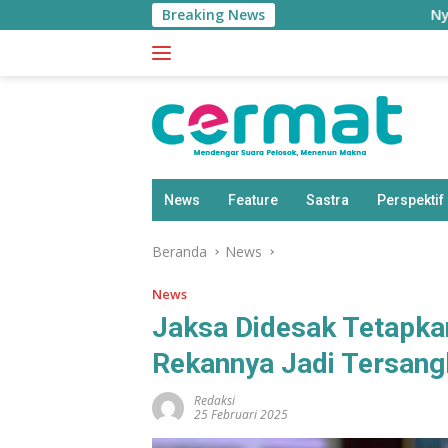
Langsung
Breaking News
Nyaris Bentrok P
ke
konten
News
Feature
Sastra
Perspektif
Beranda
News
News
Jaksa Didesak Tetapka
Rekannya Jadi Tersang
Redaksi
25 Februari 2025