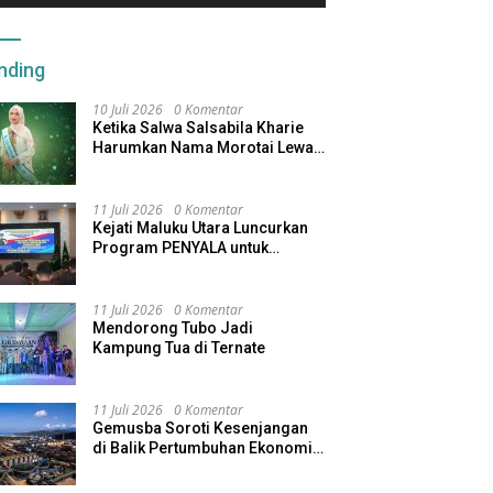
nding
10 Juli 2026
0 Komentar
Ketika Salwa Salsabila Kharie
Harumkan Nama Morotai Lewat
Duta Ekobudaya Indonesia
11 Juli 2026
0 Komentar
Kejati Maluku Utara Luncurkan
Program PENYALA untuk
Tingkatkan Kinerja Jaksa
11 Juli 2026
0 Komentar
Mendorong Tubo Jadi
Kampung Tua di Ternate
11 Juli 2026
0 Komentar
Gemusba Soroti Kesenjangan
di Balik Pertumbuhan Ekonomi
Maluku Utara