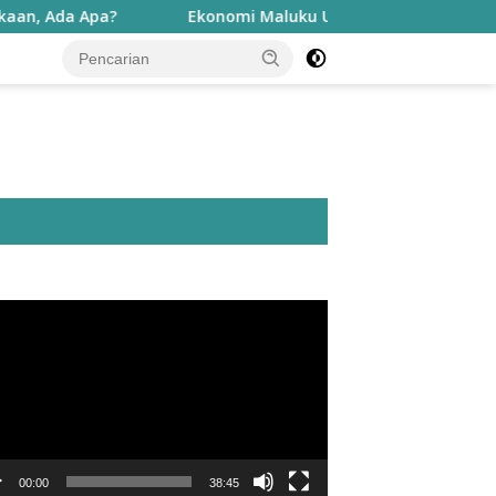
Ekonomi Maluku Utara Tumbuh Tinggi, Penduduk Misk
utar
o
00:00
38:45