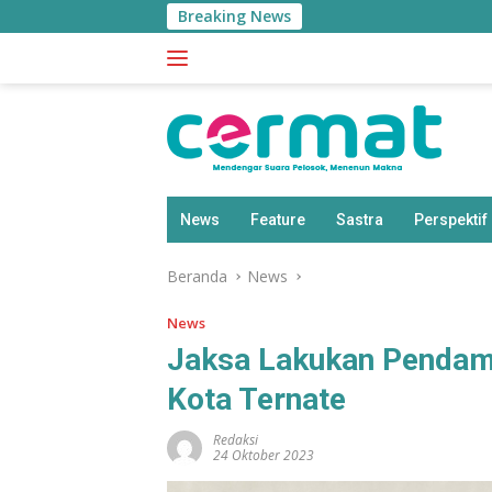
Langsung
Breaking News
ke
konten
News
Feature
Sastra
Perspektif
Beranda
News
News
Jaksa Lakukan Pendamp
Kota Ternate
Redaksi
24 Oktober 2023