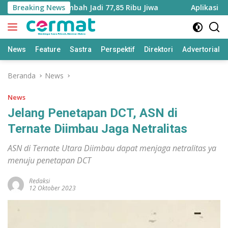
Langsung
u Utara Bertambah Jadi 77,85 Ribu Jiwa
Breaking News
Aplikasi ‘Teras
ke
konten
News
Feature
Sastra
Perspektif
Direktori
Advertorial
Beranda
News
News
Jelang Penetapan DCT, ASN di
Ternate Diimbau Jaga Netralitas
ASN di Ternate Utara Diimbau dapat menjaga netralitas ya
menuju penetapan DCT
Redaksi
12 Oktober 2023