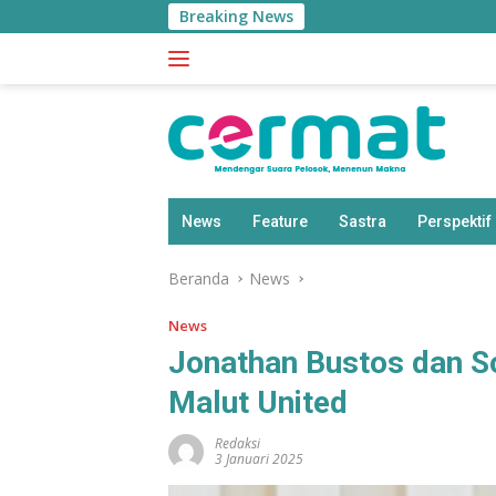
Langsung
Breaking News
BPS: 
ke
konten
News
Feature
Sastra
Perspektif
Beranda
News
News
Jonathan Bustos dan S
Malut United
Redaksi
3 Januari 2025