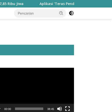
a
Aplikasi ‘Teras Pendidikan’ Disiapkan untuk Pantau Ki
utar
o
00:00
38:45