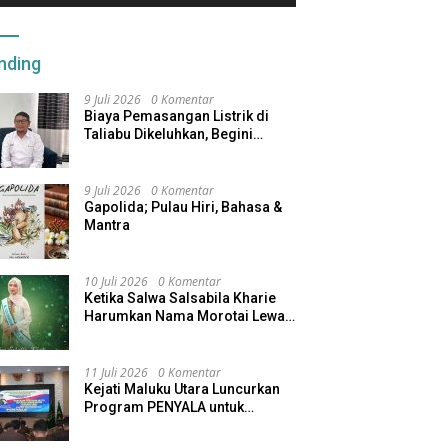
nding
9 Juli 2026
0 Komentar
Biaya Pemasangan Listrik di
Taliabu Dikeluhkan, Begini
Respons PLN
9 Juli 2026
0 Komentar
Gapolida; Pulau Hiri, Bahasa &
Mantra
10 Juli 2026
0 Komentar
Ketika Salwa Salsabila Kharie
Harumkan Nama Morotai Lewat
Duta Ekobudaya Indonesia
11 Juli 2026
0 Komentar
Kejati Maluku Utara Luncurkan
Program PENYALA untuk
Tingkatkan Kinerja Jaksa