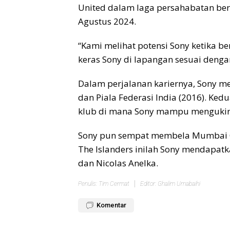
United dalam laga persahabatan bert
Agustus 2024.
“Kami melihat potensi Sony ketika 
keras Sony di lapangan sesuai denga
Dalam perjalanan kariernya, Sony meng
dan Piala Federasi India (2016). Ked
klub di mana Sony mampu mengukir 3
Sony pun sempat membela Mumbai City
The Islanders inilah Sony mendapa
dan Nicolas Anelka.
Penulis: Tim Cermat
Editor: Ghalim Umabaihi
Komentar