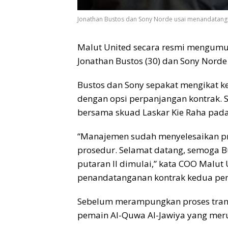
Jonathan Bustos dan Sony Norde usai menandatangan
Malut United secara resmi mengumu
Jonathan Bustos (30) dan Sony Norde 
Bustos dan Sony sepakat mengikat k
dengan opsi perpanjangan kontrak. S
bersama skuad Laskar Kie Raha pada 
“Manajemen sudah menyelesaikan pro
prosedur. Selamat datang, semoga Bu
putaran II dimulai,” kata COO Malut
penandatanganan kontrak kedua pem
Sebelum merampungkan proses transf
pemain Al-Quwa Al-Jawiya yang merup