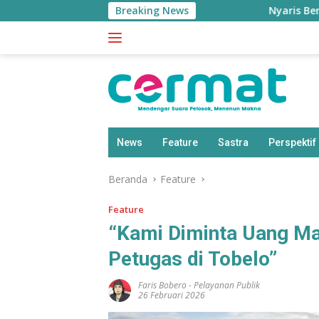
Langsung
Breaking News
Nyaris Bentrok Polisi Vs
ke
konten
News
Feature
Sastra
Perspektif
Beranda
Feature
Feature
“Kami Diminta Uang Ma
Petugas di Tobelo”
Faris Bobero
-
Pelayanan Publik
26 Februari 2026