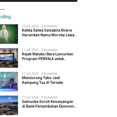
nding
10 Juli 2026
0 Komentar
Ketika Salwa Salsabila Kharie
Harumkan Nama Morotai Lewat
Duta Ekobudaya Indonesia
11 Juli 2026
0 Komentar
Kejati Maluku Utara Luncurkan
Program PENYALA untuk
Tingkatkan Kinerja Jaksa
11 Juli 2026
0 Komentar
Mendorong Tubo Jadi
Kampung Tua di Ternate
11 Juli 2026
0 Komentar
Gemusba Soroti Kesenjangan
di Balik Pertumbuhan Ekonomi
Maluku Utara