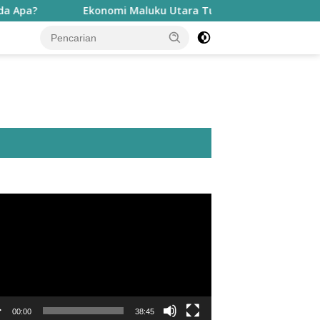
Ekonomi Maluku Utara Tumbuh Tinggi, Penduduk Miskin Just
utar
o
00:00
38:45