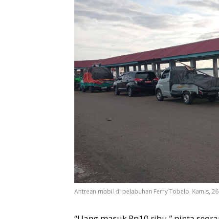
Antrean mobil di pelabuhan Ferry Tobelo. Kamis, 26 
“Uang masuk Rp10 ribu,” pinta seora