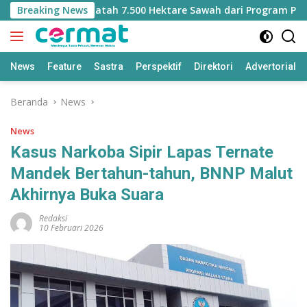
Langsung
ut Kehilangan Jatah 7.500 Hektare Sawah dari Program Pusat
Breaking News
ke
konten
News
Feature
Sastra
Perspektif
Direktori
Advertorial
Beranda
News
News
Kasus Narkoba Sipir Lapas Ternate
Mandek Bertahun-tahun, BNNP Malut
Akhirnya Buka Suara
Redaksi
10 Februari 2026