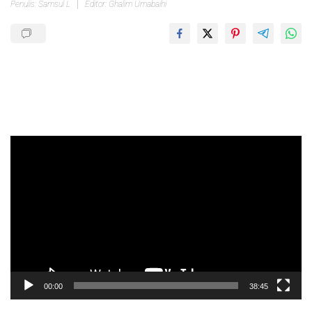
Penulis: Samsul L
Editor: Ghalim Umabaihi
Pemutar
Video
00:00
38:45