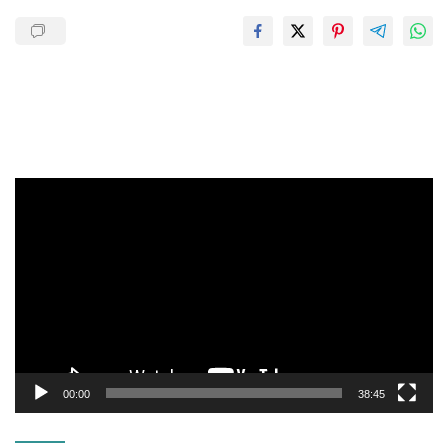
Pemutar
Video
00:00
38:45