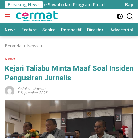
Langsung
ah 7.500 Hektare Sawah dari Program Pusat
Breaking News
Bapperida: 
ke
konten
News
Feature
Sastra
Perspektif
Direktori
Advertorial
Beranda
News
News
Kejari Taliabu Minta Maaf Soal Insiden
Pengusiran Jurnalis
Redaksi
-
Daerah
5 September 2025