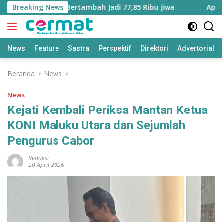
Langsung
Maluku Utara Bertambah Jadi 77,85 Ribu Jiwa
Breaking News
Aplikasi 
ke
konten
News
Feature
Sastra
Perspektif
Direktori
Advertorial
Beranda
News
News
Kejati Kembali Periksa Mantan Ketua
KONI Maluku Utara dan Sejumlah
Pengurus Cabor
Redaksi
20 April 2026