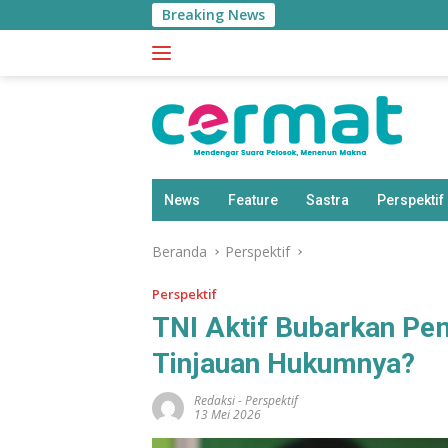
Langsung
Breaking News
BPS: Pen
ke
konten
News
Feature
Sastra
Perspektif
Beranda
Perspektif
Perspektif
TNI Aktif Bubarkan Pe
Tinjauan Hukumnya?
Redaksi
-
Perspektif
13 Mei 2026