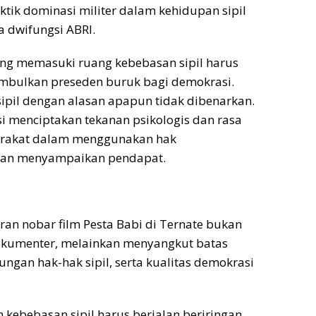
tik dominasi militer dalam kehidupan sipil
 dwifungsi ABRI.
yang memasuki ruang kebebasan sipil harus
nimbulkan preseden buruk bagi demokrasi.
ipil dengan alasan apapun tidak dibenarkan.
si menciptakan tekanan psikologis dan rasa
syarakat dalam menggunakan hak
 dan menyampaikan pendapat.
n nobar film Pesta Babi di Ternate bukan
okumenter, melainkan menyangkut batas
ungan hak-hak sipil, serta kualitas demokrasi
ebebasan sipil harus berjalan beriringan,