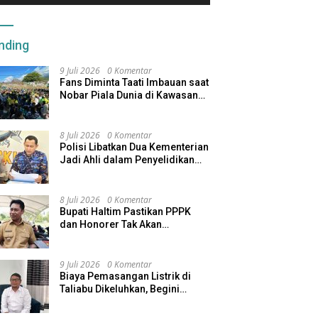
nding
9 Juli 2026
0 Komentar
Fans Diminta Taati Imbauan saat
Nobar Piala Dunia di Kawasan
Benteng Oranje
8 Juli 2026
0 Komentar
Polisi Libatkan Dua Kementerian
Jadi Ahli dalam Penyelidikan
Kapal Pengangkut Ore Nikel
Tenggelam di Halteng
8 Juli 2026
0 Komentar
Bupati Haltim Pastikan PPPK
dan Honorer Tak Akan
Dirumahkan, Pemda Siapkan
Skema Alternatif
9 Juli 2026
0 Komentar
Biaya Pemasangan Listrik di
Taliabu Dikeluhkan, Begini
Respons PLN