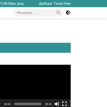
Aplikasi ‘Teras Pendidikan’ Disiapkan untuk Pantau Kiner
utar
o
00:00
38:45