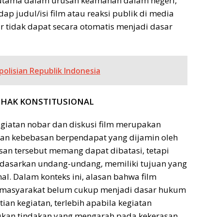
 utama dalam urusan keamanan dalam negeri,
ap judul/isi film atau reaksi publik di media
ir tidak dapat secara otomatis menjadi dasar
olisian Republik Indonesia
I HAK KONSTITUSIONAL
kegiatan nobar dan diskusi film merupakan
dan kebebasan berpendapat yang dijamin oleh
san tersebut memang dapat dibatasi, tetapi
dasarkan undang-undang, memiliki tujuan yang
al. Dalam konteks ini, alasan bahwa film
an masyarakat belum cukup menjadi dasar hukum
an kegiatan, terlebih apabila kegiatan
ukan tindakan yang mengarah pada kekerasan