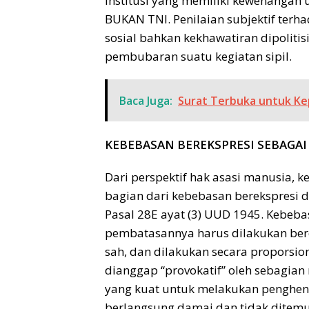
institusi yang memiliki kewenangan
BUKAN TNI. Penilaian subjektif terhad
sosial bahkan kekhawatiran dipolitis
pembubaran suatu kegiatan sipil.
Baca Juga:
Surat Terbuka untuk Kep
KEBEBASAN BEREKSPRESI SEBAGA
Dari perspektif hak asasi manusia, 
bagian dari kebebasan berekspresi 
Pasal 28E ayat (3) UUD 1945. Kebeba
pembatasannya harus dilakukan ber
sah, dan dilakukan secara proporsion
dianggap “provokatif” oleh sebagi
yang kuat untuk melakukan penghenti
berlangsung damai dan tidak ditem