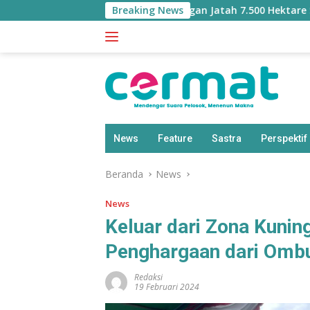
Langsung
erly Waswas Malut Kehilangan Jatah 7.500 Hektare Sawah dari
Breaking News
ke
konten
News
Feature
Sastra
Perspektif
Beranda
News
News
Keluar dari Zona Kunin
Penghargaan dari Omb
Redaksi
19 Februari 2024