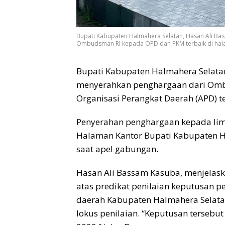
Bupati Kabupaten Halmahera Selatan, Hasan Ali B
Ombudsman RI kepada OPD dan PKM terbaik di halam
Bupati Kabupaten Halmahera Selata
menyerahkan penghargaan dari Omb
Organisasi Perangkat Daerah (APD) te
Penyerahan penghargaan kepada lim
Halaman Kantor Bupati Kabupaten Ha
saat apel gabungan.
Hasan Ali Bassam Kasuba, menjela
atas predikat penilaian keputusan p
daerah Kabupaten Halmahera Selata
lokus penilaian. “Keputusan tersebut