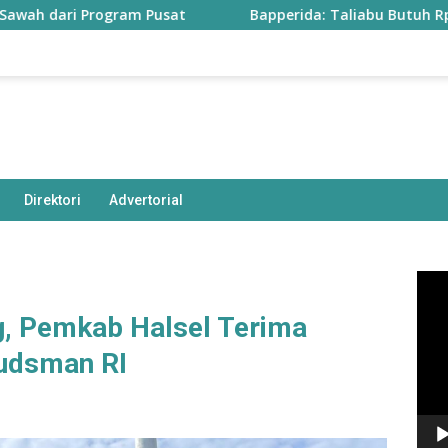
 Program Pusat
Bapperida: Taliabu Butuh Rp2 Triliun u
Direktori
Advertorial
Pem
Vide
g, Pemkab Halsel Terima
udsman RI