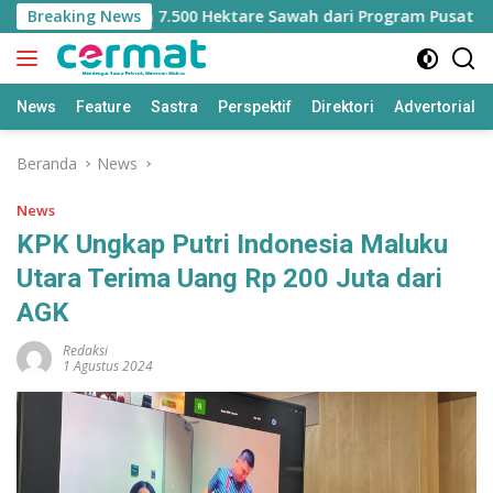
Langsung
hilangan Jatah 7.500 Hektare Sawah dari Program Pusat
Breaking News
ke
konten
News
Feature
Sastra
Perspektif
Direktori
Advertorial
Beranda
News
News
KPK Ungkap Putri Indonesia Maluku
Utara Terima Uang Rp 200 Juta dari
AGK
Redaksi
1 Agustus 2024