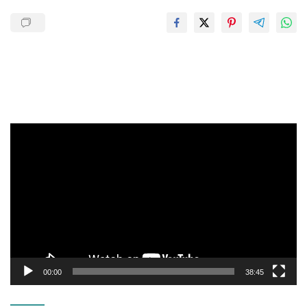
Pemutar
Video
00:00
38:45