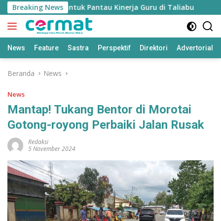
Langsung
kan’ Disiapkan untuk Pantau Kinerja Guru di Taliabu
Breaking News
Dis
ke
konten
News
Feature
Sastra
Perspektif
Direktori
Advertorial
Beranda
News
News
Mantap! Tukang Bentor di Morotai
Gotong-royong Perbaiki Jalan Rusak
Redaksi
5 November 2024