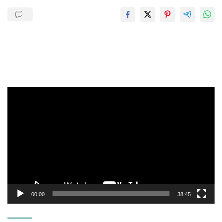
Pemutar
Video
00:00
38:45