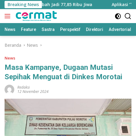
Langsung
Utara Bertambah Jadi 77,85 Ribu Jiwa
Breaking News
Aplikasi ‘Teras P
ke
konten
News
Feature
Sastra
Perspektif
Direktori
Advertorial
Beranda
News
News
Masa Kampanye, Dugaan Mutasi
Sepihak Menguat di Dinkes Morotai
Redaksi
12 November 2024