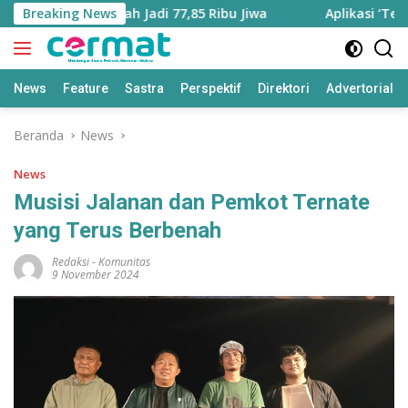
Langsung
ara Bertambah Jadi 77,85 Ribu Jiwa
Breaking News
Aplikasi ‘Teras Pen
ke
konten
News
Feature
Sastra
Perspektif
Direktori
Advertorial
Beranda
News
News
Musisi Jalanan dan Pemkot Ternate
yang Terus Berbenah
Redaksi
-
Komunitas
9 November 2024