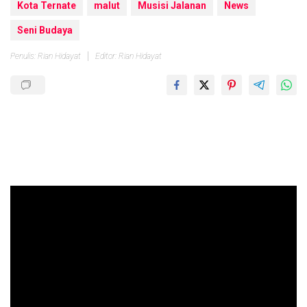
Kota Ternate
malut
Musisi Jalanan
News
Seni Budaya
Penulis: Rian Hidayat
Editor: Rian Hidayat
Pemutar
Video