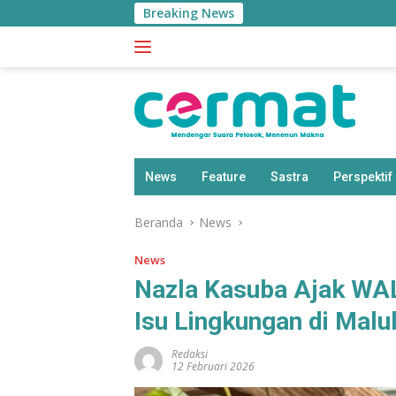
Langsung
Breaking News
Aplikasi ‘
ke
konten
News
Feature
Sastra
Perspektif
Beranda
News
News
Nazla Kasuba Ajak WA
Isu Lingkungan di Malu
Redaksi
12 Februari 2026