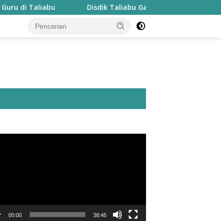
u
Disdik Taliabu Gagas Hari Belajar Guru, Bahasa Daer
utar
o
00:00
38:45