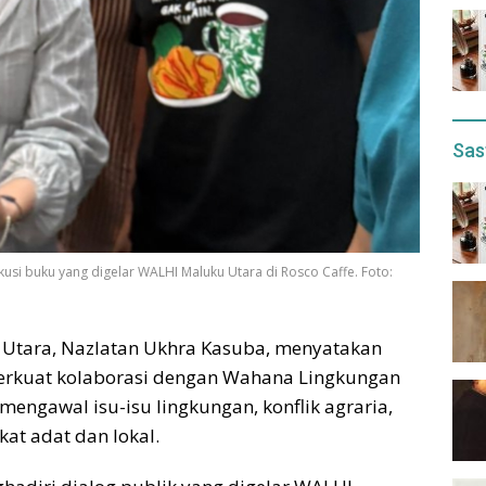
Sas
kusi buku yang digelar WALHI Maluku Utara di Rosco Caffe. Foto:
u Utara, Nazlatan Ukhra Kasuba, menyatakan
kuat kolaborasi dengan Wahana Lingkungan
ngawal isu-isu lingkungan, konflik agraria,
at adat dan lokal.