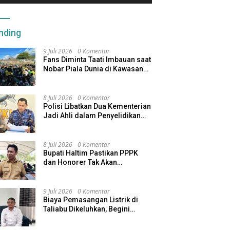
nding
9 Juli 2026
0 Komentar
Fans Diminta Taati Imbauan saat
Nobar Piala Dunia di Kawasan
Benteng Oranje
8 Juli 2026
0 Komentar
Polisi Libatkan Dua Kementerian
Jadi Ahli dalam Penyelidikan
Kapal Pengangkut Ore Nikel
Tenggelam di Halteng
8 Juli 2026
0 Komentar
Bupati Haltim Pastikan PPPK
dan Honorer Tak Akan
Dirumahkan, Pemda Siapkan
Skema Alternatif
9 Juli 2026
0 Komentar
Biaya Pemasangan Listrik di
Taliabu Dikeluhkan, Begini
Respons PLN