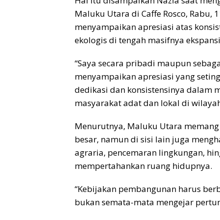
Hal itu disampaikan Nazla saat meng
Maluku Utara di Caffe Rosco, Rabu, 1
menyampaikan apresiasi atas konsi
ekologis di tengah masifnya ekspansi 
“Saya secara pribadi maupun sebaga
menyampaikan apresiasi yang seting
dedikasi dan konsistensinya dalam m
masyarakat adat dan lokal di wilayah k
Menurutnya, Maluku Utara memang 
besar, namun di sisi lain juga mengh
agraria, pencemaran lingkungan, hi
mempertahankan ruang hidupnya.
“Kebijakan pembangunan harus berba
bukan semata-mata mengejar pertum