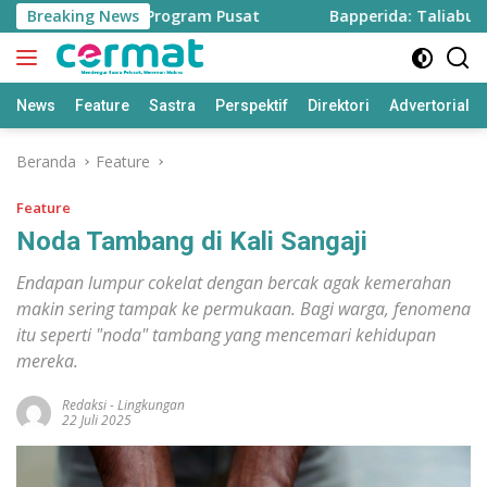
Langsung
wah dari Program Pusat
Breaking News
Bapperida: Taliabu Butuh Rp2 T
ke
konten
News
Feature
Sastra
Perspektif
Direktori
Advertorial
Beranda
Feature
Feature
Noda Tambang di Kali Sangaji
Endapan lumpur cokelat dengan bercak agak kemerahan
makin sering tampak ke permukaan. Bagi warga, fenomena
itu seperti "noda" tambang yang mencemari kehidupan
mereka.
Redaksi
-
Lingkungan
22 Juli 2025